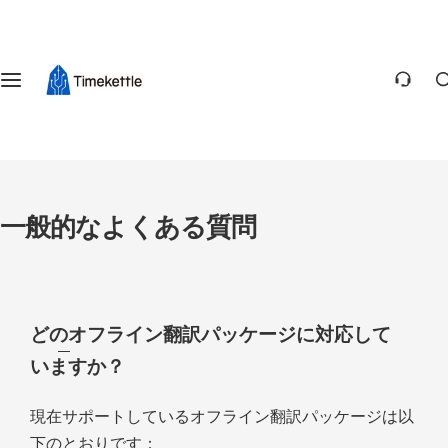
コ
イヤホン型翻訳機
ハンドヘルド翻訳機
通訳ハブ
お問い合わせ
ン
テ
製品に関するよくある質問
ン
ツ
一般的なよくある質問
に
ス
配送ポリシー
キ
一般的なよくある質問
ッ
返品ポリシー
プ
支払いポリシー
どのオフライン翻訳パッケージに対応して
保証について
いますか？
現在サポートしているオフライン翻訳パッケージは以
下のとおりです：